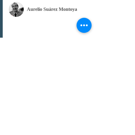
Aurelio Suárez Montoya
Julio 18 de 2026
Fuente: La República
El desordenamiento territorial
VER ARTÍCULO
Amylkar Acosta