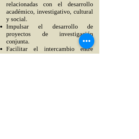
relacionadas con el desarrollo
académico, investigativo, cultural
y social.
Impulsar el desarrollo de
proyectos de investigación
conjunta.
Facilitar el intercambio entre
académico y personal
administrativo.
Promover el intercambio de
información y publicaciones
académicas.
Entre el IWEP y la ACCE
identificarán las áreas específicas
de colaboración y prepararán
proyectos de cooperación
académica.
¿
Qué es el IWEP?:
"
El Instituto