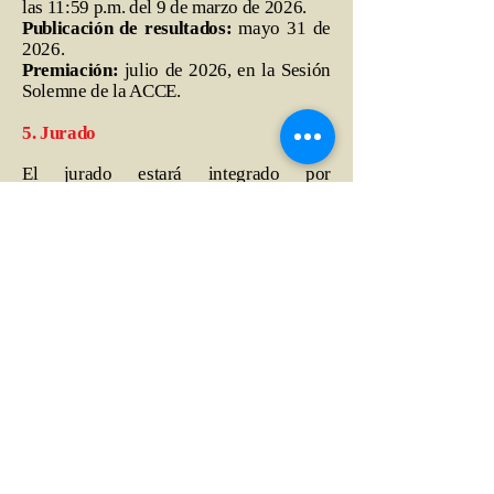
las 11:59 p.m. del 9 de marzo de 2026.
Publicación de resultados:
mayo 31 de
2026.
Premiación:
julio de 2026, en la Sesión
Solemne de la ACCE.
5. Jurado
El jurado estará integrado por
académicos escogidos por la Junta de la
ACCE y expertos invitados nacionales o
internacionales. Su decisión será
inapelable.
6. Premios
Primer puesto:
$10.000.000 COP.
Cuatro segundos puestos:
$2.500.000
COP cada uno.
Se hará una publicación digital de los
ensayos ganadores en la serie editorial
de la ACCE. Los ganadores del concurso
recibirán un certificado.
El jurado podrá declarar desiertos uno o