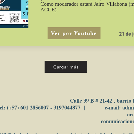
Como moderador estará Jairo Villabona (m
ACCE).
Ver por Youtube
21 de j
Cargar más
Calle 39 B # 21-42 , barrio
el: (+57) 601 2856007 - 3197044877 | e-mail: adm
ac
comunicacion