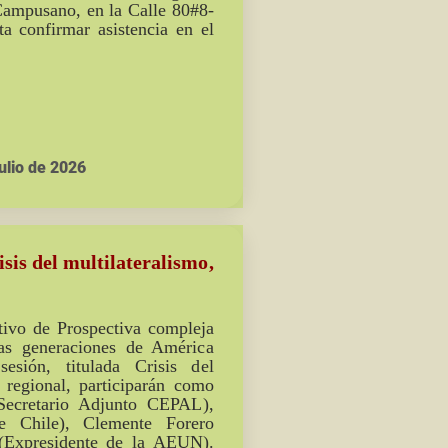
Campusano, en la Calle 80#8-
ta confirmar asistencia en el
ulio de 2026
is del multilateralismo,
tivo de Prospectiva compleja
as generaciones de América
sión, titulada Crisis del
a regional, participarán como
Secretario Adjunto CEPAL),
e Chile), Clemente Forero
(Expresidente de la AEUN).