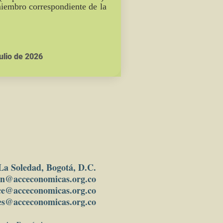
iembro correspondiente de la
ulio de 2026
 La Soledad, Bogotá, D.C.
in
@acceconomicas.org.co
ce@acceconomicas.org.co
es@acceconomicas.org.co