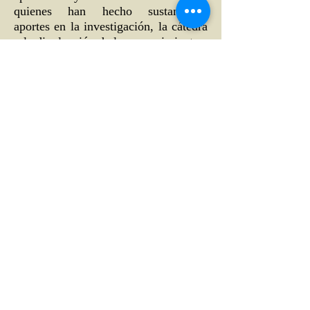
quienes han hecho sustanciales
aportes en la investigación, la cátedra
y la divulgación de los conocimientos.
Como también discutir y analizar
temas económicos vinculados a la
ciencia económica, a su enseñanza y a
la política económica.
Calle 39 B # 21-42 , barrio La Soledad,
Bogotá, D.C.
Tel: (+57) 601 2856007 - 3197044877 |
e-mail:
admin
@acceconomicas.org.co
acce@acceconomicas.org.co
comunicaciones@acceconomicas.org.co