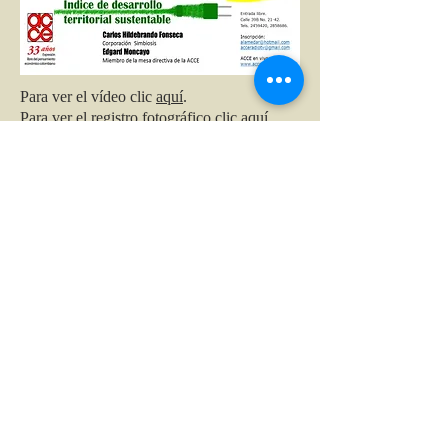
Para ver el vídeo clic
aquí
.
Para ver el registro fotográfico clic aquí.
13/09/2017. China y el mundo.
Para ver el vídeo clic
aquí
Para ver el registro fotográfico clic aquí.
Conversatorios