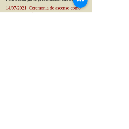
14/07/2021. Ceremonia de ascenso como
miembro de número del académico Eduardo
Lora.
Para ver el vídeo clic
aquí.
Para ver el registro fotográfico clic aquí.
Para descargar la presentación clic aquí.
06/04/2021. Crecimiento económico
sostenible. El desafío del siglo XXI.
Presentación de libros