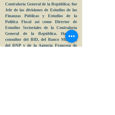
Contraloría General de la República; fue
Jefe de las divisiones de Estudios de las
Finanzas Públicas y Estudios de la
Política Fiscal así como Director de
Estudios Sectoriales de la Contraloría
General de la República. Ha sido
consultor del BID, del Banco Mundial,
del DNP y de la Agencia Francesa de
Desarrollo. Fue director de la escuela de
economía y coordinador de la maestría
en ciencias económicas de la Facultad de
Ciencias Económicas de la Universidad
Nacional de Colombia
Calle 39 B # 21-42 , barrio La Soledad,
Bogotá, D.C.