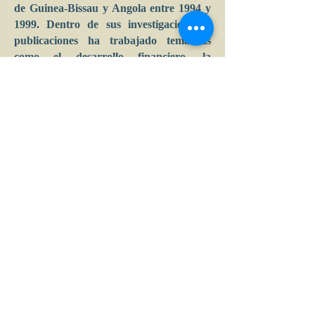
de Guinea-Bissau y Angola entre 1994 y
1999. Dentro de sus investigaciones y
publicaciones ha trabajado temáticas
como el desarrollo financiero, la
globalización y la política económica. Ha
sido profesor y conferencista en varias
universidades de Latinoamérica.
Calle 39 B # 21-42 , barrio La Soledad,
Bogotá, D.C.
Tel: (+57) 601 2856007 - 3197044877 |
e-mail:
admin
@acceconomicas.org.co
acce@acceconomicas.org.co
comunicaciones@acceconomicas.org.co