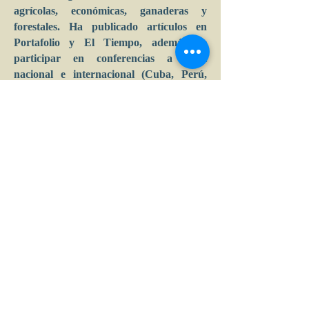
agrícolas, económicas, ganaderas y
forestales. Ha publicado artículos en
Portafolio y El Tiempo, además de
participar en conferencias a nivel
nacional e internacional (Cuba, Perú,
Panamá, Venezuela, Chile, República
Checa). Miembro del Consejo Directivo
de la Corporación Colombia
Internacional (CCI).
Calle 39 B # 21-42 , barrio La Soledad,
Bogotá, D.C.
Tel: (+57) 601 2856007 - 3197044877 |
e-mail:
admin
@acceconomicas.org.co
acce@acceconomicas.org.co
comunicaciones@acceconomicas.org.co