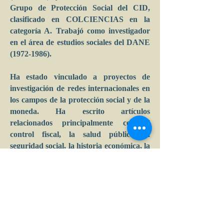
Grupo de Protección Social del CID,
clasificado en COLCIENCIAS en la
categoría A. Trabajó como investigador
en el área de estudios sociales del DANE
(1972-1986)
.
Ha estado vinculado a proyectos de
investigación de redes internacionales en
los campos de la protección social y de la
moneda. Ha escrito artículos
relacionados principalmente con el
control fiscal, la salud pública, la
seguridad social, la historia económica, la
soberanía monetaria y la regulación
macroeconómica. Ha sido autor y
coautor de 7 libros, el más reciente es
"La institución monetaria en la creación
de la banca central. La organización del
Banco de la República" (2023). Es