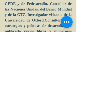
CEDE y de Fedesarrollo. Consultor de
las Naciones Unidas, del Banco Mundial
y de la GTZ. Investigador visitante de la
Universidad de Oxford.Consultor sobre
estrategias y políticas de desarrollo. Ha
publicado varios libros y numerosos
artículos sobre desarrollo industrial y
estrategias y políticas de desarrollo. Ha
sido Columnista de Portafolio, El Tiempo
y El Universal.
Calle 39 B # 21-42 , barrio La Soledad,
Bogotá, D.C.
Tel: (+57) 601 2856007 - 3197044877 |
e-mail:
admin
@acceconomicas.org.co
acce@acceconomicas.org.co