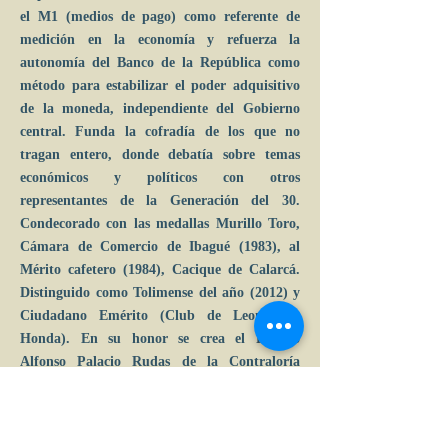
el M1 (medios de pago) como referente de
medición en la economía y refuerza la
autonomía del Banco de la República como
método para estabilizar el poder adquisitivo
de la moneda, independiente del Gobierno
central. Funda la cofradía de los que no
tragan entero, donde debatía sobre temas
económicos y políticos con otros
representantes de la Generación del 30.
Condecorado con las medallas Murillo Toro,
Cámara de Comercio de Ibagué (1983), al
Mérito cafetero (1984), Cacique de Calarcá.
Distinguido como Tolimense del año (2012) y
Ciudadano Emérito (Club de Leones de
Honda). En su honor se crea el Premio
Alfonso Palacio Rudas de la Contraloría
General de la República para el control fiscal
participativo (2017), se instala un busto en el
Parque de la 93 (acuerdo 44 de 1999 del