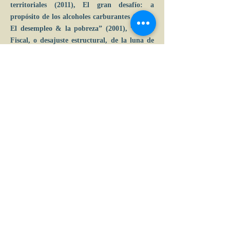
territoriales (2011), El gran desafío: a
propósito de los alcoholes carburantes (2003),
El desempleo & la pobreza” (2001), “Ajuste
Fiscal, o desajuste estructural, de la luna de
miel a la luna de hiel (1999) y Hacia un
planeamiento energético integral (1996).
Desde agosto de 1975, hasta la fecha, se ha
desempeñado sin interrupción durante 42
años como docente universitario. Actualmente
es docente en posgrado de la especialización
en Derecho Minero Energético en la
Universidad Externado de Colombia y en
Universidad de los Andes. Ha sido presidente
de la sociedad de Economistas y Miembro
correspondiente de la Academia Colombiana
de Historia.