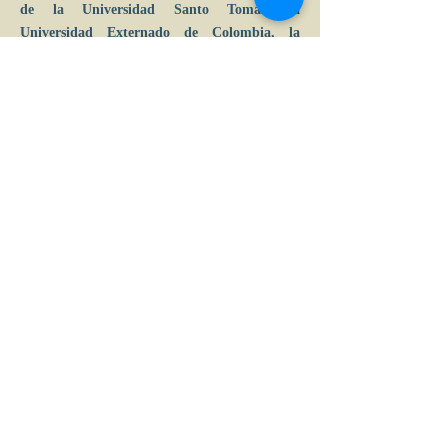
de la Universidad Santo Tomás, la
Universidad Externado de Colombia, la
Universidad del Rosario, la Universidad
Pedagógica y Tecnológica de Tunja, la
Universidad Autónoma de Colombia, la
Escuela Superior de Administración Pública
(ESAP), la Universidad Tecnológica de
Bolívar, entre otras. Fue Profesor Invitado en
la Universidad Autónoma de México, la
Universidad Católica de Santiago de
Guayaquil y la Universidad de Heriot Watt en
Edimburgo. En la actualidad es Docente e
Investigador de la Universidad Central.
Calle 39 B # 21-42 , barrio La Soledad,
Bogotá, D.C.
Tel: (+57) 601 2856007 - 3197044877 |
e-mail: