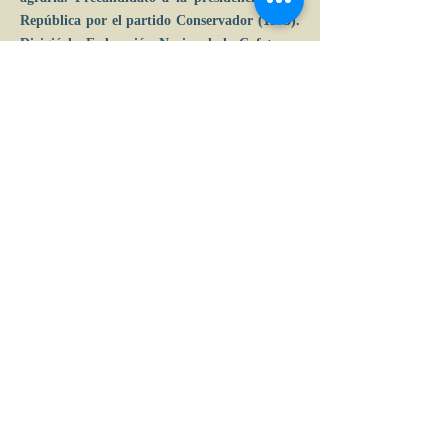
República por el partido Conservador (1973).
Dirigió la Federación Nacional de Cafeteros.
Publica
1946-1950
: De la Unidad Nacional a
la hegemonía conservadora y Momentos
estelares de la política colombiana.
Calle 39 B # 21-42 , barrio La Soledad,
Bogotá, D.C.
Tel: (+57) 601 2856007 - 3197044877 |
e-mail:
admin
@acceconomicas.org.co
acce@acceconomicas.org.co
comunicaciones@acceconomicas.org.co