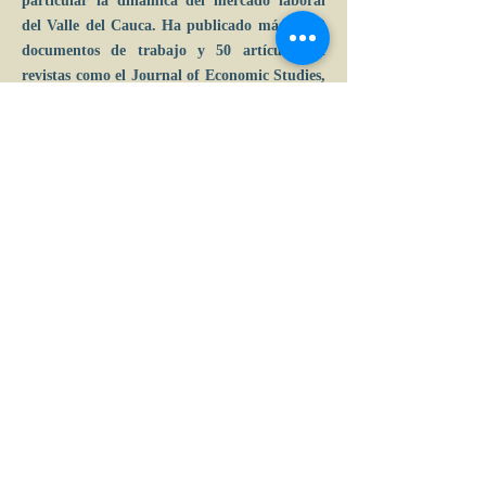
particular la dinámica del mercado laboral
del Valle del Cauca. Ha publicado más de 30
documentos de trabajo y 50 artículos en
revistas como el Journal of Economic Studies,
Cuadernos de Economía, Revista de
Economía Institucional y Regional and
Sectorial Economic Studies.
Calle 39 B # 21-42 , barrio La Soledad,
Bogotá, D.C.
Tel: (+57) 601 2856007 - 3197044877 |
e-mail:
admin
@acceconomicas.org.co
acce@acceconomicas.org.co
comunicaciones@acceconomicas.org.co