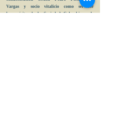
Vargas y socio vitalicio como servidor
benemérito de la Sociedad Colombiana de
Economistas. Diploma de Honor de la
Facultad de Economía de la Universidad de
Cartagena.
Calle 39 B # 21-42 , barrio La Soledad,
Bogotá, D.C.
Tel: (+57) 601 2856007 - 3197044877 |
e-mail:
admin
@acceconomicas.org.co
acce@acceconomicas.org.co
comunicaciones@acceconomicas.org.co