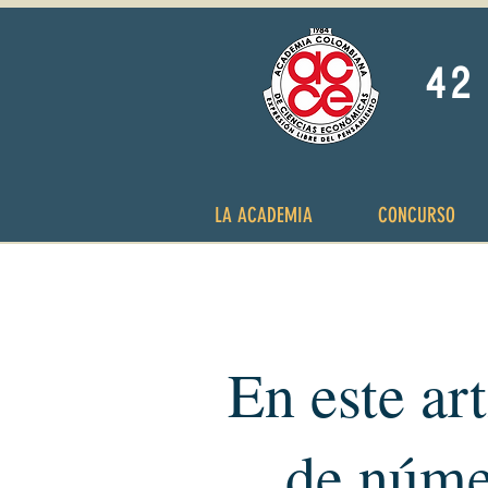
42 
LA ACADEMIA
CONCURSO
En este ar
de núme