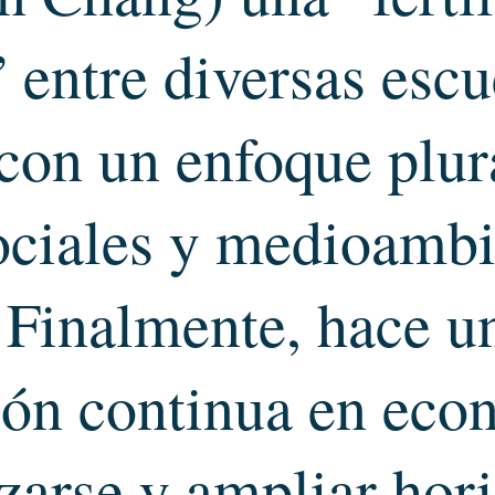
 entre diversas escu
con un enfoque plura
ociales y medioambi
 Finalmente, hace u
ión continua en eco
izarse y ampliar hor