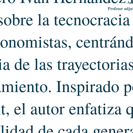
Ac
Profesor adju
sobre la tecnocracia
conomistas, centránd
 de las trayectoria
amiento. Inspirado 
, el autor enfatiza 
lidad de cada gener