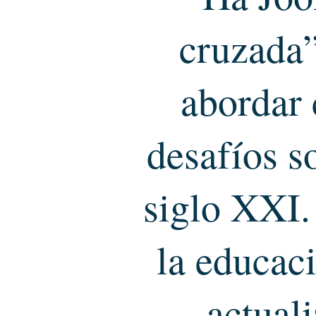
cruzada”
abordar 
desafíos s
siglo XXI.
la educac
actual