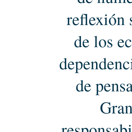
reflexión 
de los e
dependencia
de pens
Grant
responsabi