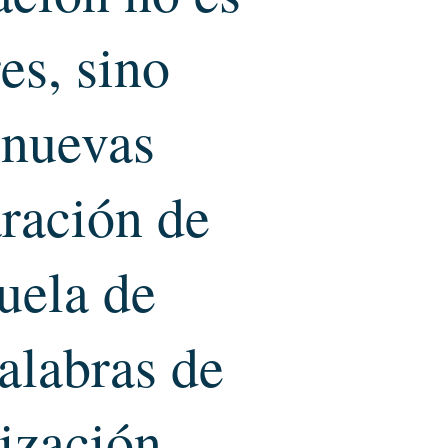
es, sino
s nuevas
aración de
uela de
alabras de
ización