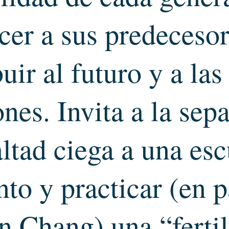
er a sus predecesor
uir al futuro y a la
nes. Invita a la sep
altad ciega a una esc
to y practicar (en p
n Chang) una “fertil