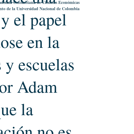
ademia Colombiana
de Ciencias Económicas
nto de la Universidad Nacional de Colombia
 y el papel
ose en la
s y escuelas
por Adam
que la
ación no es