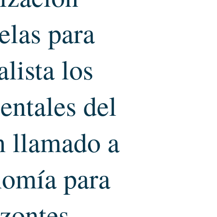
elas para
lista los
entales del
n llamado a
nomía para
izontes.