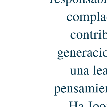
complac
contrib
generacio
una le
pensamien
Ha Joo