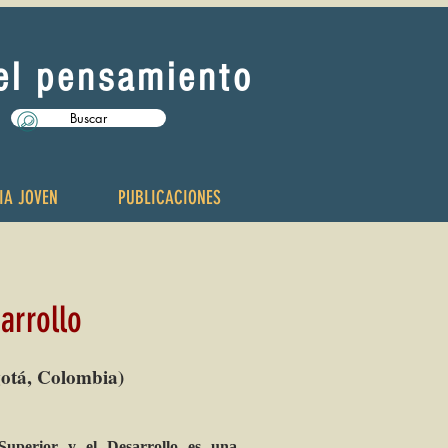
del pensamiento
Buscar
IA JOVEN
PUBLICACIONES
arrollo
otá, Colombia)
uperior y el Desarrollo es una