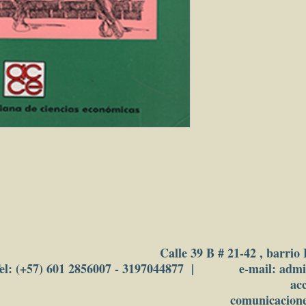
Calle 39 B # 21-42 , barrio
el: (+57) 601 2856007 - 3197044877 | e-mail: adm
ac
comunicacion