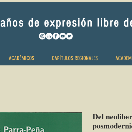
años de expresión libre 
ACADÉMICOS
CAPÍTULOS REGIONALES
ACADEM
Del neoliber
posmoderni