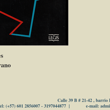
s
rano
Calle 39 B # 21-42 , barrio
el: (+57) 601 2856007 - 3197044877 | e-mail: adm