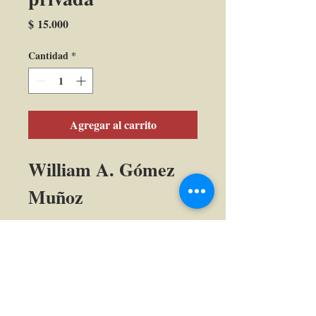
Precio
$ 15.000
Cantidad
*
Agregar al carrito
William A. Gómez 
Muñoz
Calle 39 B # 21-42 , barrio La Soledad,
Bogotá, D.C.