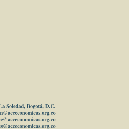
-7
s:
 2. Política social
nes Aurora
 La Soledad, Bogotá, D.C.
in
@acceconomicas.org.co
ce@acceconomicas.org.co
es@acceconomicas.org.co