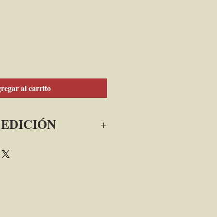
regar al carrito
 EDICIÓN
mundo interdependiente
z
lombiana de Ciencias Económicas, 