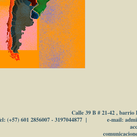
446 páginas.
ISBN:
ISBN 978-958-5402-73
Descriptores  temático
1. Predicciones sociales
Ver el 
índice
Ver en el sello Edicio
Calle 39 B # 21-42 , barrio
el: (+57) 601 2856007 - 3197044877 | e-mail: adm
ac
comunicacion