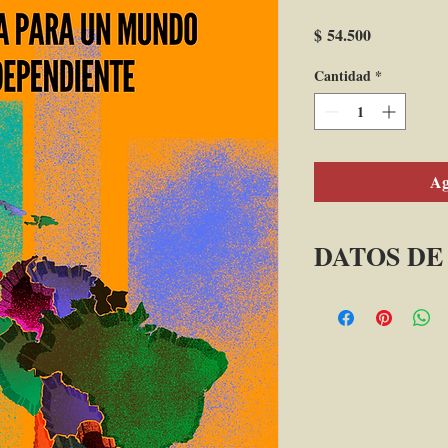
Precio
$ 54.500
Cantidad
*
Ag
DATOS DE
Título: 
Prospectiva para un 
Autor:
Javier Medina Vásque
Edición: 
Bogotá : Academia Co
2023.