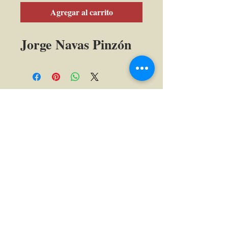
Agregar al carrito
Jorge Navas Pinzón
Calle 39 B # 21-42 , barrio La Soledad,
Bogotá, D.C.
Tel: (+57) 601 2856007 - 3197044877 |
e-mail:
admin
@acceconomicas.org.co
acce@acceconomicas.org.co
comunicaciones@acceconomicas.org.co