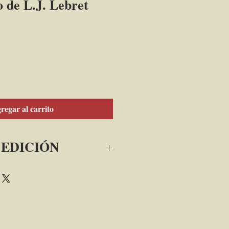
 de L.J. Lebret
regar al carrito
 EDICIÓN
llo en los sesenta en Colombia: 
Lebret y la  misión de economía y 
oldán.
mia  Colombiana de Ciencias 