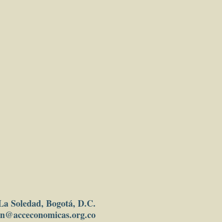
82-9 
co - América Latina - Siglo xx - 
, etc.  2. Políticas de desarrollo - 
 xx - Congresos, conferencias, etc.  
na - América Latina - Siglo xx - 
s, etc.  4. América Latina - 
ómicas - Siglo xx - Congresos, 
 América Latina - Población - Siglo 
encias, etc.
 La Soledad, Bogotá, D.C.
in
@acceconomicas.org.co