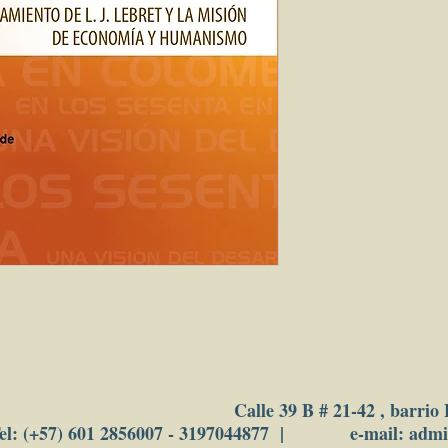
 244 páginas. 
  ISBN 978-958-5402-
 1. Desarrollo económi
Congresos, conferencias
América Latina - Siglo
3. Concentración urba
Congresos, conferencia
Condiciones socioecon
conferencias, etc.  5.
xx - Congresos, confer
Calle 39 B # 21-42 , barrio
el: (+57) 601 2856007 - 3197044877 | e-mail: adm