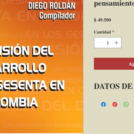
pensamiento
Precio
$ 49.500
Cantidad
*
Ag
DATOS DE
Una visión del desarro
pensamiento de L. J. 
humanismo
Compilador: Diego R
 Bogotá, D.C.: Acade
Económicas, 2023. 