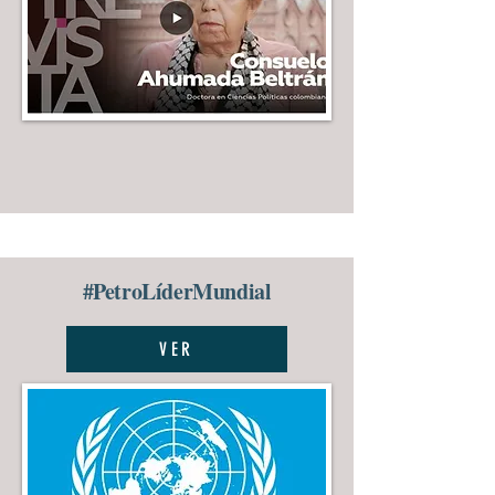
#PetroLíderMundial
VER