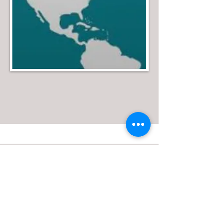
América Latina en defensa de la
soberanía regional
IR AL VIDEO