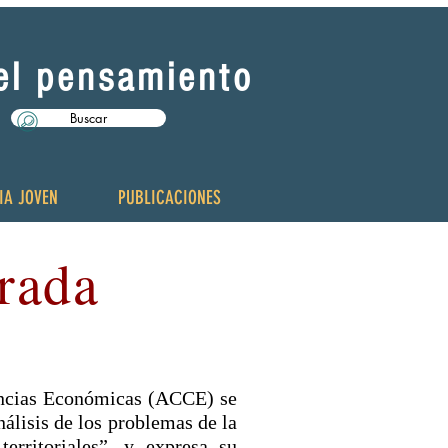
del pensamiento
Buscar
IA JOVEN
PUBLICACIONES
arada
Ciencias Económicas (ACCE) se
álisis de los problemas de la
erritoriales”, y expresa su