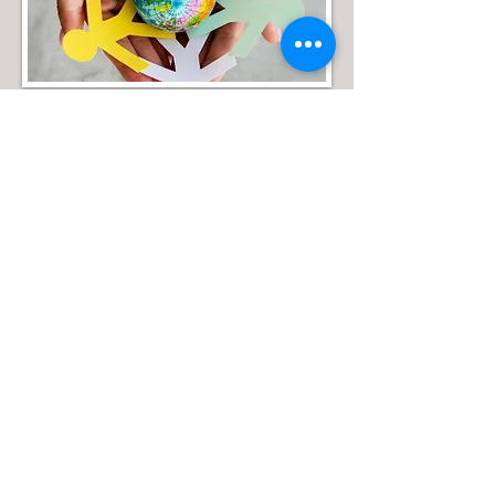
Calle 39 B # 21-42 , barrio La Soledad,
Bogotá, D.C.
Tel: (+57) 601 2856007 - 3197044877 |
e-mail:
admin
@acceconomicas.org.co
acce@acceconomicas.org.co
comunicaciones@acceconomicas.org.co