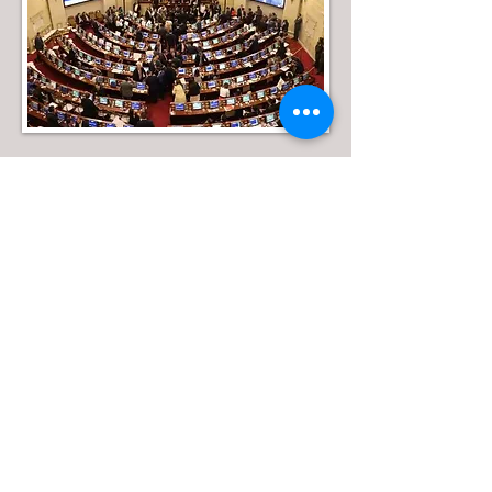
Calle 39 B # 21-42 , barrio La Soledad,
Bogotá, D.C.
Tel: (+57) 601 2856007 - 3197044877 |
e-mail:
admin
@acceconomicas.org.co