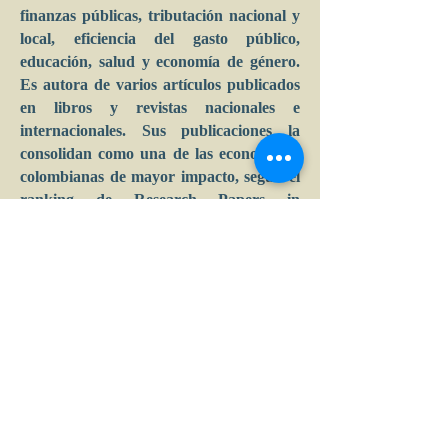
finanzas públicas, tributación nacional y
local, eficiencia del gasto público,
educación, salud y economía de género.
Es autora de varios artículos publicados
en libros y revistas nacionales e
internacionales. Sus publicaciones la
consolidan como una de las economistas
colombianas de mayor impacto, según el
ranking de Research Papers in
Economics (RePEc), donde
recientemente ha figurado entre las diez
primeras posiciones en Colombia y entre
las 30 mujeres economistas a nivel
mundial.
Calle 39 B # 21-42 , barrio La Soledad,