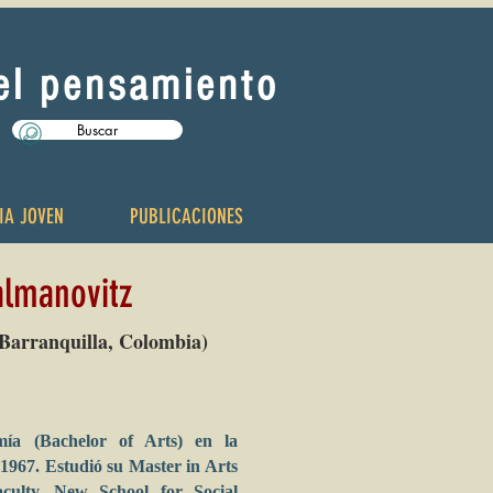
del pensamiento
Buscar
IA JOVEN
PUBLICACIONES
lmanovitz
 Barranquilla, Colombia)
ía (Bachelor of Arts) en la
967. Estudió su Master in Arts
ulty, New School for Social