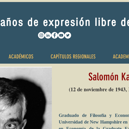
años de expresión libre 
ACADÉMICOS
CAPÍTULOS REGIONALES
ACADEM
Salomón Ka
(12 de noviembre de 1943,
Graduado de Filosofía y Econom
Universidad de New Hampshire en 1
en Economía de la Graduate Fac