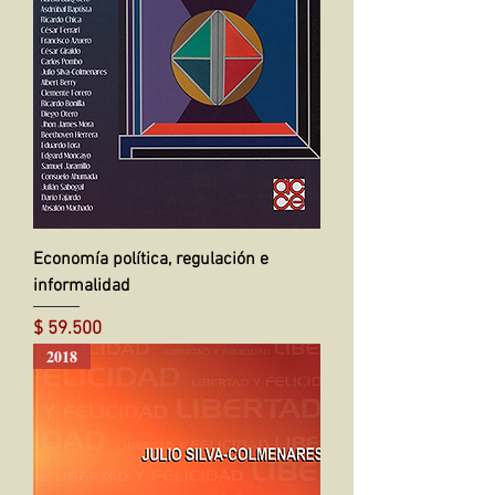
Economía política, regulación e
informalidad
Precio
$ 59.500
2018