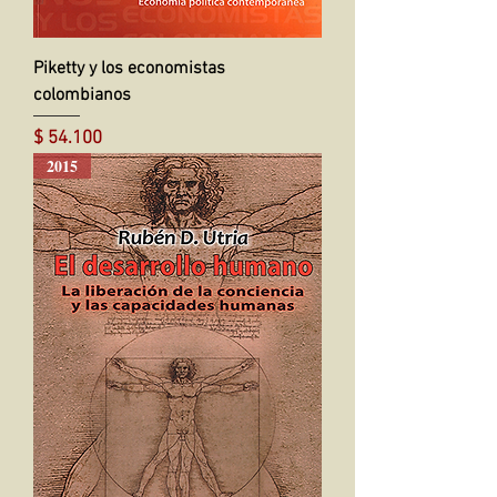
Piketty y los economistas
colombianos
Precio
$ 54.100
2015