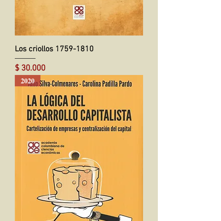
Los criollos 1759-1810
Precio
$ 30.000
2020