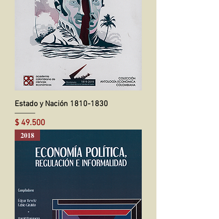
Estado y Nación 1810-1830
Precio
$ 49.500
2018