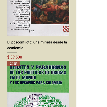
El posconflicto: una mirada desde la
academia
Precio
$ 39.500
2015